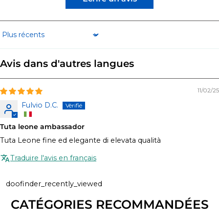
Sort by
Avis dans d'autres langues
11/02/25
Fulvio D.C.
Tuta leone ambassador
Tuta Leone fine ed elegante di elevata qualità
Traduire l'avis en français
doofinder_recently_viewed
CATÉGORIES RECOMMANDÉES