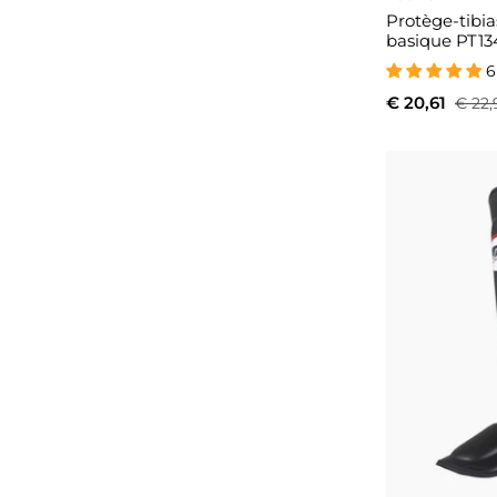
Protège-tibi
basique PT13
6
€ 20,61
€ 22,