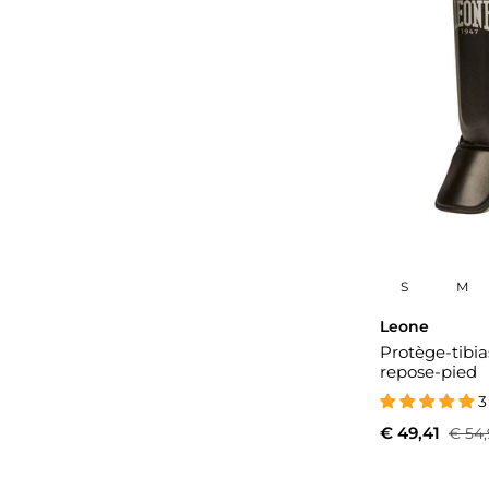
S
M
Leone
Protège-tibi
repose-pied
3
€ 49,41
€ 54