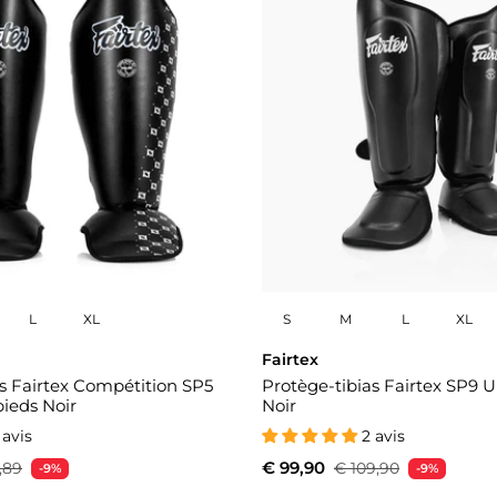
L
XL
S
M
L
XL
Fairtex
s Fairtex Compétition SP5
Protège-tibias Fairtex SP9 U
ieds Noir
Noir
 avis
2 avis
€ 99,90
,89
€ 109,90
-9%
-9%