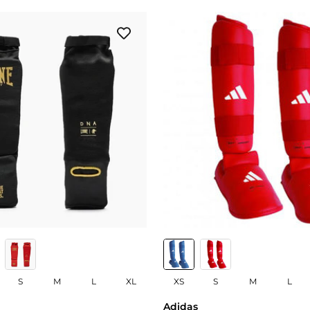
S
M
L
XL
XS
S
M
L
Adidas