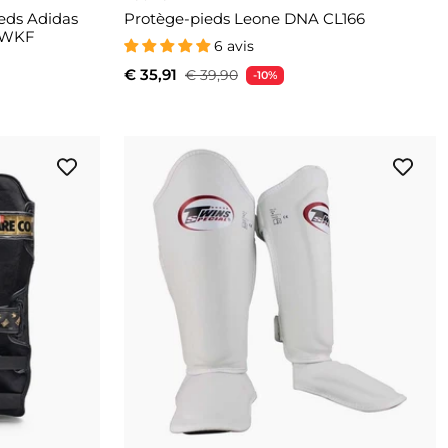
ieds Adidas
Protège-pieds Leone DNA CL166
 WKF
6 avis
€ 35,91
€ 39,90
-10%