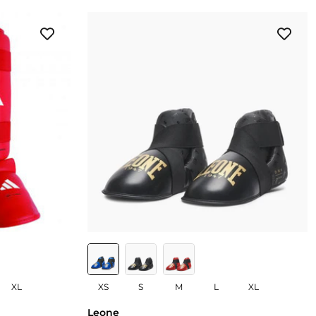
XL
XS
S
M
L
XL
Leone