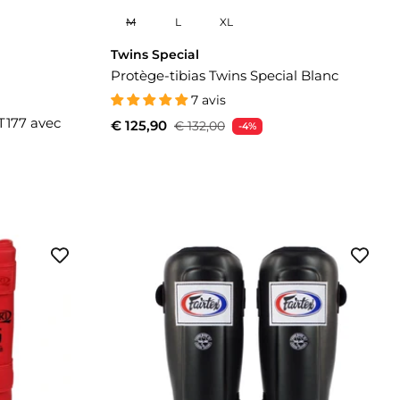
M
L
XL
Twins Special
Protège-tibias Twins Special Blanc
7 avis
T177 avec
€ 125,90
€ 132,00
-4%