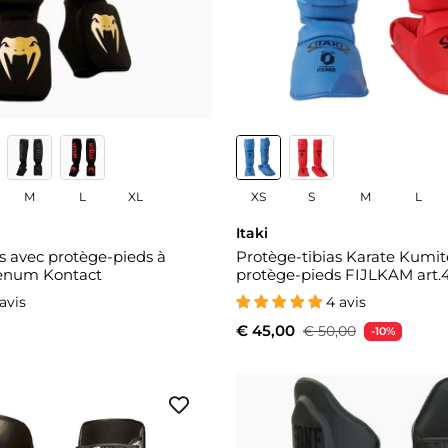
M
L
XL
XS
S
M
L
Itaki
s avec protège-pieds à
Protège-tibias Karate Kumite
Venum Kontact
protège-pieds FIJLKAM art.4
 avis
4 avis
€ 45,00
€ 50,00
-10%