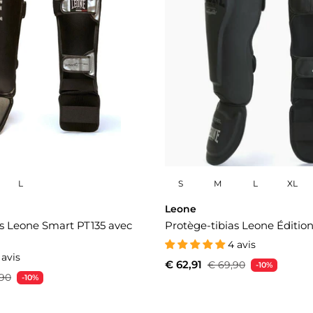
L
S
M
L
XL
Leone
as Leone Smart PT135 avec
Protège-tibias Leone Édition
4 avis
 avis
€ 62,91
€ 69,90
-10%
,90
-10%