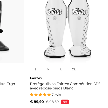
S
M
L
XL
Fairtex
ltra Ergo
Protège-tibias Fairtex Compétition SP5
avec repose-pieds Blanc
7 avis
€ 89,90
€ 98,89
-9%