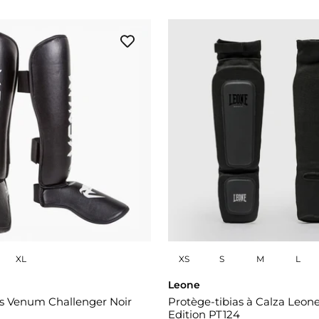
XL
XS
S
M
L
Leone
as Venum Challenger Noir
Protège-tibias à Calza Leon
Edition PT124