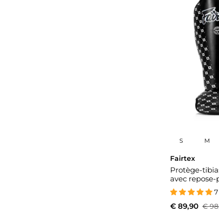
S
M
Fairtex
Protège-tibia
avec repose-p
7
€ 89,90
€ 98