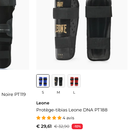
S
M
L
 Noire PT119
Leone
Protège-tibias Leone DNA PT188
4 avis
€ 29,61
€ 32,90
-10%