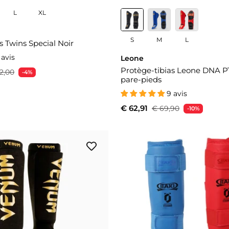
L
XL
S
M
L
s Twins Special Noir
 avis
Leone
Protège-tibias Leone DNA P
2,00
-4%
pare-pieds
9 avis
€ 62,91
€ 69,90
-10%