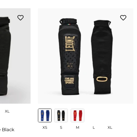
XL
XS
S
M
L
XL
e Black