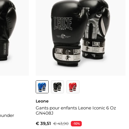
Leone
Gants pour enfants Leone Iconic 6 Oz
GN408J
Thunder
€ 39,51
€ 43,90
-10%