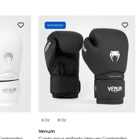
BAMBINO
6 Oz
8 Oz
Venum
Contender
Gants pour enfants Venum Contender