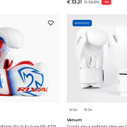
€ 33,21
€ 36,89
-9%
BAMBINO
6 Oz
8 Oz
Venum
nfants Rival Future RS-FTR
Gants pour enfants Venum 