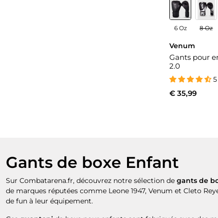
6 Oz
8 Oz
Venum
Gants pour e
2.0
5
€ 35,99
Gants de boxe Enfant
Sur Combatarena.fr, découvrez notre sélection de
gants de b
de marques réputées comme Leone 1947, Venum et Cleto Reye
de fun à leur équipement.