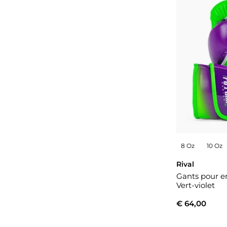
8 Oz
10 Oz
Rival
Gants pour e
Vert-violet
€ 64,00