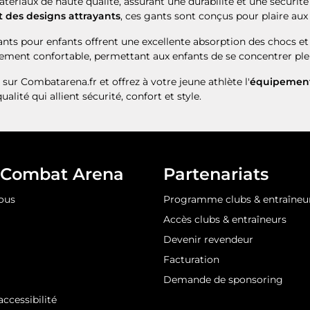
ériaux de haute qualité, assurant une durabilité et une sécurité 
t des designs attrayants
, ces gants sont conçus pour plaire aux
gants pour enfants offrent une excellente absorption des chocs et
ment confortable, permettant aux enfants de se concentrer ple
r Combatarena.fr et offrez à votre jeune athlète l'
équipement
ité qui allient sécurité, confort et style.
 Combat Arena
Partenariats
ous
Programme clubs & entraîneu
Accès clubs & entraîneurs
Devenir revendeur
Facturation
Demande de sponsoring
accessibilité