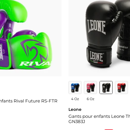
4 Oz
6 Oz
nfants Rival Future RS-FTR
Leone
Gants pour enfants Leone 
GN383J