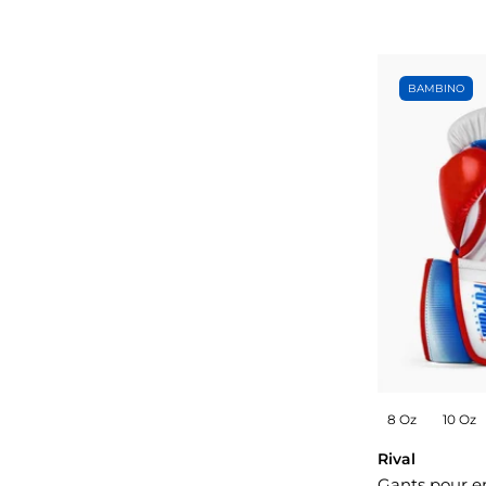
BAMBINO
8 Oz
10 Oz
Rival
Gants pour e