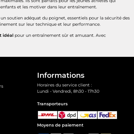
maximales. Ils sont parfaits pour les jeunes athlètes qui
 enfants et les motiver dans leur entraînement.
 un soutien adéquat du poignet, essentiels pour la sécurité des
inement sur leur technique et leur performance.
 idéal
pour un entraînement sûr et amusant. Avec
Informations
Horaires du service client :
rs
Lundi - Vendredi, 8h30 - 17h30
Transporteurs
Moyens de paiement