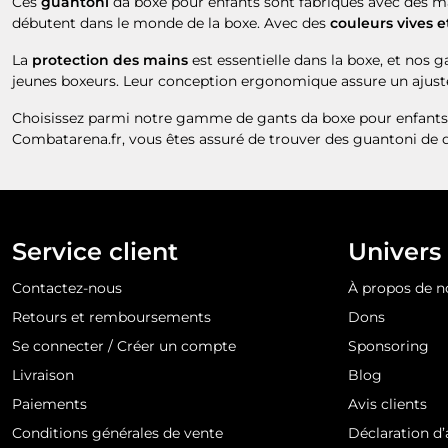
Ces
guantoni
da boxe pour enfants sont fabriqués avec des mat
débutent dans le monde de la boxe. Avec des
couleurs vives e
La
protection des mains
est essentielle dans la boxe, et nos 
jeunes boxeurs. Leur conception ergonomique assure un ajuste
Choisissez parmi notre gamme de gants da boxe pour enfants su
Combatarena.fr, vous êtes assuré de trouver des guantoni de qual
Service client
Univers
Contactez-nous
À propos de n
Retours et remboursements
Dons
Se connecter / Créer un compte
Sponsoring
Livraison
Blog
Paiements
Avis clients
Conditions générales de vente
Déclaration d’