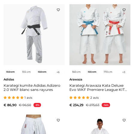
150 cm
155 cm
160 cm
160 cm
165 cm
170 cm
+
6
+
3
Adidas
Arawaza
Karategi kumite Adidas Adizero
Karategi Arawaza Kata Deluxe
2.0 WKF blanc sans rayures
Evo WKF Premiere League KIT
(2 vestes + 1 pantalon)
1 avis
2 avis
€ 86,90
€ 96,50
€ 234,29
€ 275,63
-9%
-14%