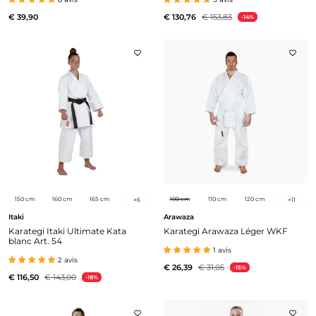
€ 39,90
€ 130,76
€ 153,83
-14%
150 cm
160 cm
165 cm
100 cm
110 cm
120 cm
+
6
+
11
Itaki
Arawaza
Karategi Itaki Ultimate Kata
Karategi Arawaza Léger WKF
blanc Art. 54
1 avis
2 avis
€ 26,39
€ 31,05
-15%
€ 116,50
€ 143,00
-18%