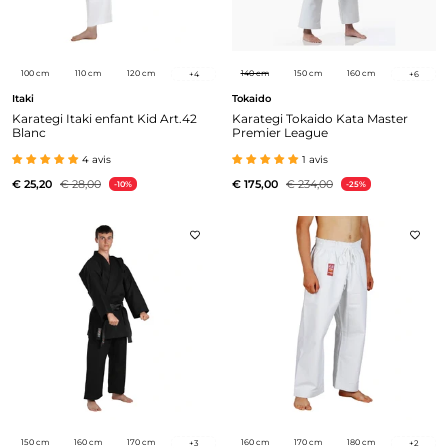
100 cm
110 cm
120 cm
140 cm
150 cm
160 cm
+
4
+
6
Itaki
Tokaido
Karategi Itaki enfant Kid Art.42
Karategi Tokaido Kata Master
Blanc
Premier League
4 avis
1 avis
€ 25,20
€ 28,00
€ 175,00
€ 234,00
-10%
-25%
150 cm
160 cm
170 cm
160 cm
170 cm
180 cm
+
3
+
2