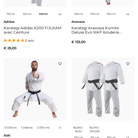
110 cm
120 cm
130 cm
140 cm
150 cm
160 cm
+
6
+
6
Adidas
Arawaza
Karategi Adidas K200 FIJLKAM
Karategi Arawaza Kumite
avec Ceinture
Deluxe Evo WKF broderie
blanche
5 avis
€ 133,00
€ 25,00
0 (130cm)
1 (140cm)
2 (150 cm)
BLANC-
BLANC-
+
7
BLEU
ROUGE
Itaki
150 cm
155 cm
160 cm
+
8