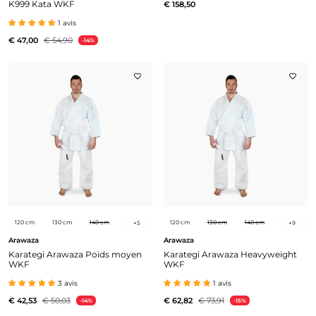
K999 Kata WKF
€ 158,50
1 avis
€ 47,00
€ 54,90
-14%
120 cm
130 cm
140 cm
120 cm
130 cm
140 cm
+
5
+
9
Arawaza
Arawaza
Karategi Arawaza Poids moyen
Karategi Arawaza Heavyweight
WKF
WKF
3 avis
1 avis
€ 42,53
€ 50,03
€ 62,82
€ 73,91
-14%
-15%