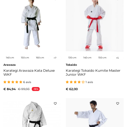
140 cm
150 cm
160 cm
130 cm
140 cm
150 cm
+
7
+
5
Arawaza
Tokaido
Karategi Arawaza Kata Deluxe
Karategi Tokaido Kumite Master
WKF
Junior WKF
6 avis
1 avis
€ 84,94
€ 99,93
€ 62,00
-15%