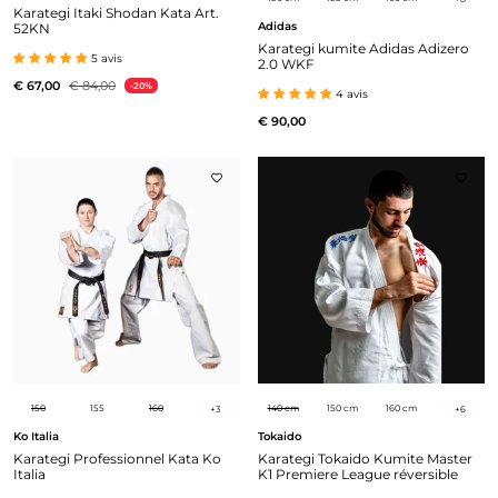
Karategi Itaki Shodan Kata Art.
Adidas
52KN
Karategi kumite Adidas Adizero
5 avis
2.0 WKF
€ 67,00
€ 84,00
-20%
4 avis
€ 90,00
150
155
160
140 cm
150 cm
160 cm
+
3
+
6
Ko Italia
Tokaido
Karategi Professionnel Kata Ko
Karategi Tokaido Kumite Master
Italia
K1 Premiere League réversible