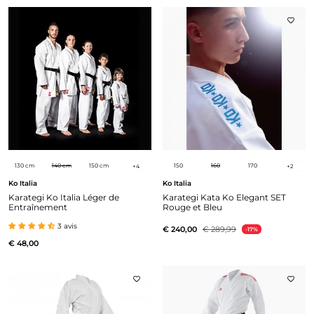
130 cm
140 cm
150 cm
150
160
170
+
4
+
2
Ko Italia
Ko Italia
Karategi Ko Italia Léger de
Karategi Kata Ko Elegant SET
Entraînement
Rouge et Bleu
3 avis
€ 240,00
€ 289,99
-17%
€ 48,00