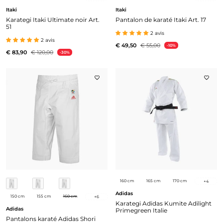
Itaki
Itaki
Karategi Itaki Ultimate noir Art.
Pantalon de karaté Itaki Art. 17
51
2 avis
2 avis
€ 49,50
€ 55,00
-10%
€ 83,90
€ 120,00
-30%
160 cm
165 cm
170 cm
+
4
Adidas
150 cm
155 cm
160 cm
+
6
Karategi Adidas Kumite Adilight
Adidas
Primegreen Italie
Pantalons karaté Adidas Shori