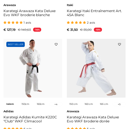
Arawaza
Itaki
Karategi Arawaza Kata Deluxe
Karategi Itaki Entraînement Art.
Evo WKF broderie blanche
45A Blanc
1 avis
2 avis
€ 127,19
€ 149,63
€ 31,50
€ 35,00
-14%
-10%
BEST SELLER
140cm
150cm
160cm
150 cm
160 cm
165 cm
+
4
+
5
Adidas
Arawaza
Karategi Adidas Kumite K220C
Karategi Arawaza Kata Deluxe
"Club" WKF Climacool
Evo WKF broderie dorée
6 avis
5 avis