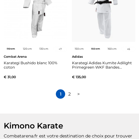
110 cm
120 cm
130 cm
150 cm
155 cm
160 cm
+
7
+
6
Combat Arena
Adidas
Karategi Bushido blanc 100%
Karategi Adidas Kumite Adilight
coton
Primegreen WKF Bandes
Rouges
€ 31,00
€ 135,00
1
2
>
Kimono Karate
Combatarena.fr est votre destination de choix pour trouver