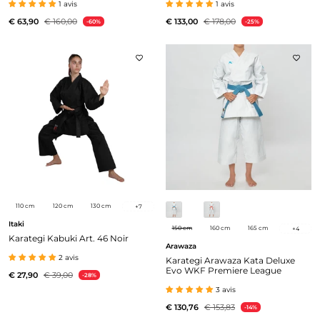
1 avis
1 avis
€ 63,90
€ 160,00
€ 133,00
€ 178,00
-60%
-25%
110 cm
120 cm
130 cm
+
7
Itaki
150 cm
160 cm
165 cm
+
4
Karategi Kabuki Art. 46 Noir
Arawaza
2 avis
Karategi Arawaza Kata Deluxe
Evo WKF Premiere League
€ 27,90
€ 39,00
-28%
3 avis
€ 130,76
€ 153,83
-14%