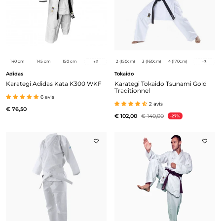
140 cm
145 cm
150 cm
2 (150cm)
3 (160cm)
4 (170cm)
+
6
+
3
Adidas
Tokaido
Karategi Adidas Kata K300 WKF
Karategi Tokaido Tsunami Gold
Traditionnel
6 avis
2 avis
€ 76,50
€ 102,00
€ 140,00
-27%