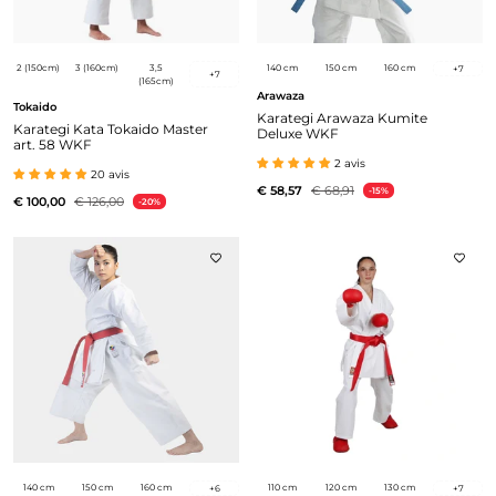
2 (150cm)
3 (160cm)
3,5
140 cm
150 cm
160 cm
+
7
+
7
(165cm)
Arawaza
Tokaido
Karategi Arawaza Kumite
Karategi Kata Tokaido Master
Deluxe WKF
art. 58 WKF
2 avis
20 avis
€ 58,57
€ 68,91
-15%
€ 100,00
€ 126,00
-20%
140 cm
150 cm
160 cm
110 cm
120 cm
130 cm
+
6
+
7