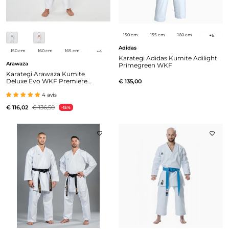
150 cm
155 cm
160 cm
+
6
Adidas
150 cm
160 cm
165 cm
+
4
Karategi Adidas Kumite Adilight
Arawaza
Primegreen WKF
Karategi Arawaza Kumite
Deluxe Evo WKF Premiere
€ 135,00
League
4 avis
€ 116,02
€ 136,50
-15%