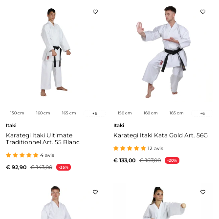
150 cm
160 cm
165 cm
150 cm
160 cm
165 cm
+
6
+
6
Itaki
Itaki
Karategi Itaki Ultimate
Karategi Itaki Kata Gold Art. 56G
Traditionnel Art. 55 Blanc
12 avis
4 avis
€ 133,00
€ 167,00
-20%
€ 92,90
€ 143,00
-35%