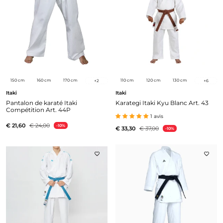
150 cm
160 cm
170 cm
110 cm
120 cm
130 cm
+
2
+
6
Itaki
Itaki
Pantalon de karaté Itaki
Karategi Itaki Kyu Blanc Art. 43
Compétition Art. 44P
1 avis
€ 21,60
€ 24,00
-10%
€ 33,30
€ 37,00
-10%