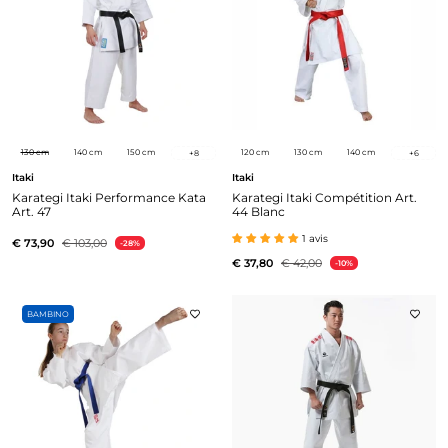
130 cm
140 cm
150 cm
120 cm
130 cm
140 cm
+
8
+
6
Itaki
Itaki
Karategi Itaki Performance Kata
Karategi Itaki Compétition Art.
Art. 47
44 Blanc
1 avis
€ 73,90
€ 103,00
-28%
€ 37,80
€ 42,00
-10%
BAMBINO