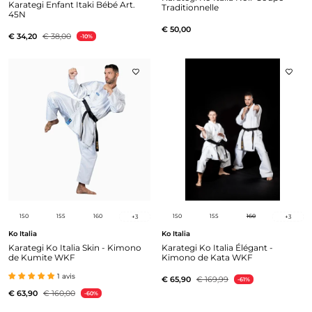
Karategi Enfant Itaki Bébé Art.
Traditionnelle
45N
€ 50,00
€ 34,20
€ 38,00
-10%
150
155
160
150
155
160
+
3
+
3
Ko Italia
Ko Italia
Karategi Ko Italia Skin - Kimono
Karategi Ko Italia Élégant -
de Kumite WKF
Kimono de Kata WKF
1 avis
€ 65,90
€ 169,99
-61%
€ 63,90
€ 160,00
-60%