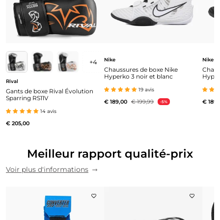
Nike
Nike
+
4
Chaussures de boxe Nike
Chaus
Hyperko 3 noir et blanc
Hyper
Rival
19 avis
Gants de boxe Rival Évolution
Sparring RS11V
€ 189,00
€ 199,99
€ 189,
-5%
14 avis
€ 205,00
Meilleur rapport qualité-prix
Voir plus d'informations