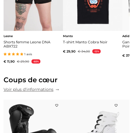
Leone
Manto
Adidas
Shorts femme Leone DNA
T-shirt Manto Cobra Noir
Gants
ABX722
Point
€ 29,90
€ 34,00
-12%
1 avis
€ 37,9
€ 11,90
€ 29,90
-60%
Coups de cœur
Voir plus d'informations