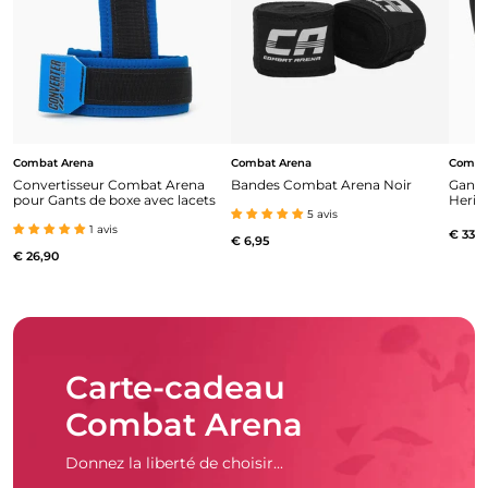
Combat Arena
Combat Arena
Comba
Convertisseur Combat Arena
Bandes Combat Arena Noir
Gants
pour Gants de boxe avec lacets
Herit
5 avis
1 avis
€ 33,9
€ 6,95
€ 26,90
Carte-cadeau
Combat Arena
Donnez la liberté de choisir...