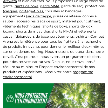
Arawaza
et bien d’autres. Nous proposons un large choix de
gants (
gants de boxe
,
gants MMA
, gants de sac), protections
(
casques
,
protège-tibias
, coquilles et bandages),
équipements (
sacs de frappe
, poires de vitesse, cordes à
sauter), accessoires (sacs de sport, matériel pour cutman),
vêtements techniques (
shorts de boxe
,
shorts de kick
boxing
,
shorts de muay thai
,
shorts MMA
) et vêtements
casual (débardeurs de boxe, survêtements, t-shirts). Combat
Arena est la référence pour tous les fighters à la recherche
de produits innovants pour donner le meilleur d’eux-mêmes
sur et en dehors du ring. Nous mettons du cœur dans notre
travail. C’est pourquoi nous avons un
programme de dons
pour des œuvres caritatives. De plus, nous travaillons à
réduire au minimum l’impact environnemental de nos
produits et expéditions. Découvrez notre
programme
environnemental
.