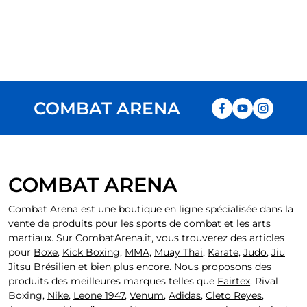
COMBAT ARENA
Facebook
Youtube
Instag
COMBAT ARENA
Combat Arena est une boutique en ligne spécialisée dans la
vente de produits pour les sports de combat et les arts
martiaux. Sur CombatArena.it, vous trouverez des articles
pour
Boxe
,
Kick Boxing
,
MMA
,
Muay Thai
,
Karate
,
Judo
,
Jiu
Jitsu Brésilien
et bien plus encore. Nous proposons des
produits des meilleures marques telles que
Fairtex
,
Rival
Boxing
,
Nike
,
Leone 1947
,
Venum
,
Adidas
,
Cleto Reyes
,