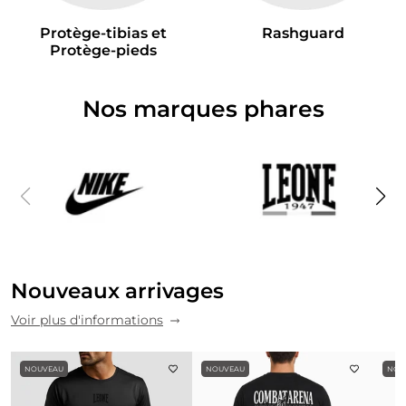
Protège-tibias et
Rashguard
Protège-pieds
Nos marques phares
Nouveaux arrivages
Voir plus d'informations
NOUVEAU
NOUVEAU
NOU