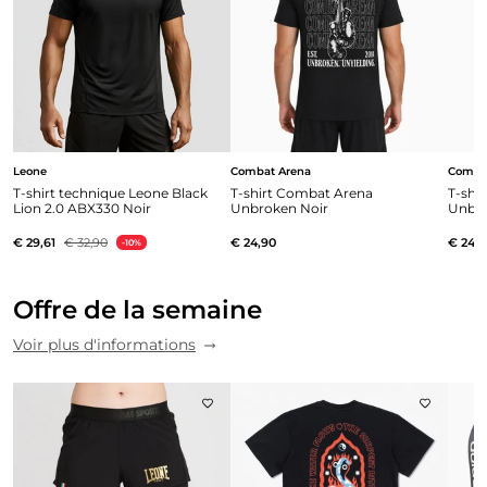
Leone
Combat Arena
Comba
T-shirt technique Leone Black
T-shirt Combat Arena
T-shi
Lion 2.0 ABX330 Noir
Unbroken Noir
Unbro
€ 29,61
€ 32,90
€ 24,90
€ 24,9
-10%
Offre de la semaine
Voir plus d'informations