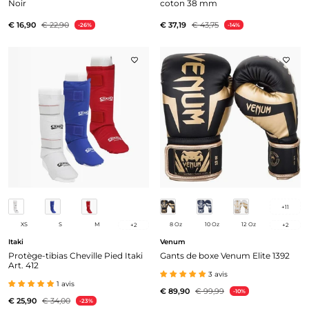
Noir
coton 38 mm
€ 16,90
€ 22,90
€ 37,19
€ 43,75
-26%
-14%
+
11
XS
S
M
8 Oz
10 Oz
12 Oz
+
2
+
2
Itaki
Venum
Protège-tibias Cheville Pied Itaki
Gants de boxe Venum Elite 1392
Art. 412
3 avis
1 avis
€ 89,90
€ 99,99
-10%
€ 25,90
€ 34,00
-23%