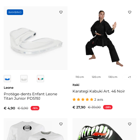
BAMBINO
110 cm
120 cm
130 cm
+
7
Itaki
Leone
Karategi Kabuki Art. 46 Noir
Protège-dents Enfant Leone
Titan Junior PD519J
2 avis
€ 27,90
€ 39,00
-28%
€ 4,90
€ 5,90
-16%