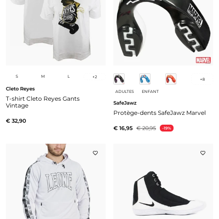
S
M
L
+
2
+
8
Cleto Reyes
ADULTES
ENFANT
T-shirt Cleto Reyes Gants
SafeJawz
Vintage
Protège-dents SafeJawz Marvel
€ 32,90
€ 16,95
€ 20,95
-19%