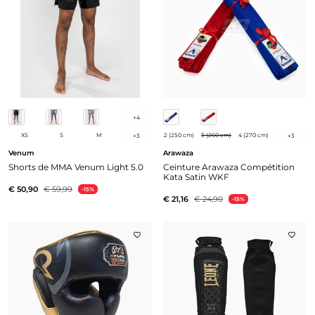
+
4
XS
S
M
2 (250 cm)
3 (260 cm)
4 (270 cm)
+
3
+
3
Venum
Arawaza
Shorts de MMA Venum Light 5.0
Ceinture Arawaza Compétition
Kata Satin WKF
€ 50,90
€ 59,99
-15%
€ 21,16
€ 24,90
-15%