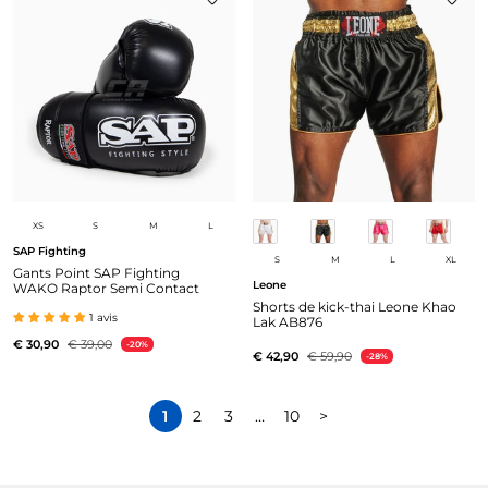
XS
S
M
L
SAP Fighting
S
M
L
XL
Gants Point SAP Fighting
Leone
WAKO Raptor Semi Contact
Shorts de kick-thai Leone Khao
1 avis
Lak AB876
€ 30,90
€ 39,00
-20%
€ 42,90
€ 59,90
-28%
1
2
3
…
10
>