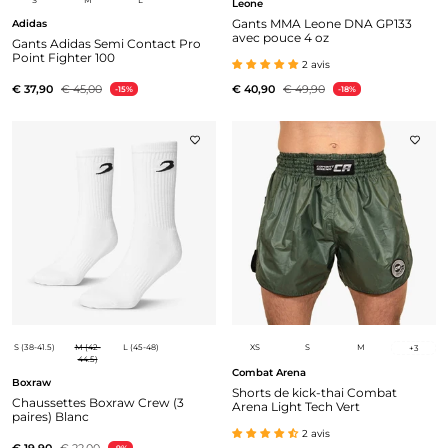
S
M
L
Leone
Gants MMA Leone DNA GP133
Adidas
avec pouce 4 oz
Gants Adidas Semi Contact Pro
Point Fighter 100
2 avis
€ 37,90
€ 45,00
€ 40,90
€ 49,90
-15%
-18%
S (38-41.5)
M (42-
L (45-48)
XS
S
M
+
3
44.5)
Combat Arena
Boxraw
Shorts de kick-thai Combat
Chaussettes Boxraw Crew (3
Arena Light Tech Vert
paires) Blanc
2 avis