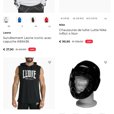
41 (US 8)
42 (US 8.5)
42.5 (US 9)
+
6
Nike
XS
S
M
+
3
Chaussures de lutte-Lutte Nike
Leone
Inflict 4 Noir
Survêtement Leone Iconic avec
capuche ABX436
€ 99,90
€ 125,00
-20%
€ 27,90
€ 49,90
-44%