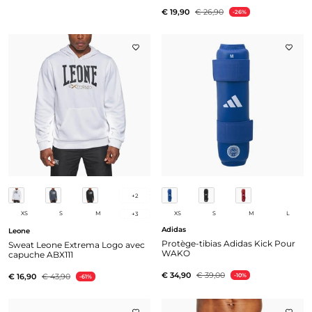
€ 19,90
€ 26,90
-26%
+
2
XS
S
M
XS
S
M
L
+
3
Adidas
Leone
Protège-tibias Adidas Kick Pour
Sweat Leone Extrema Logo avec
WAKO
capuche ABX111
€ 34,90
€ 39,00
€ 16,90
€ 43,90
-10%
-61%