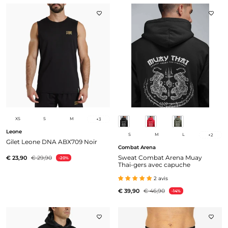
XS
S
M
+
3
Leone
S
M
L
+
2
Gilet Leone DNA ABX709 Noir
Combat Arena
Sweat Combat Arena Muay
€ 23,90
€ 29,90
-20%
Thai-gers avec capuche
2 avis
€ 39,90
€ 46,90
-14%