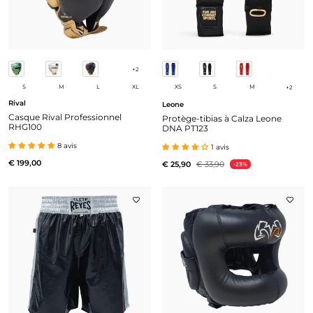
+
2
S
M
L
XL
XS
S
M
+
2
Rival
Leone
Casque Rival Professionnel
Protège-tibias à Calza Leone
RHG100
DNA PT123
8 avis
1 avis
€ 199,00
€ 25,90
€ 33,90
-23%