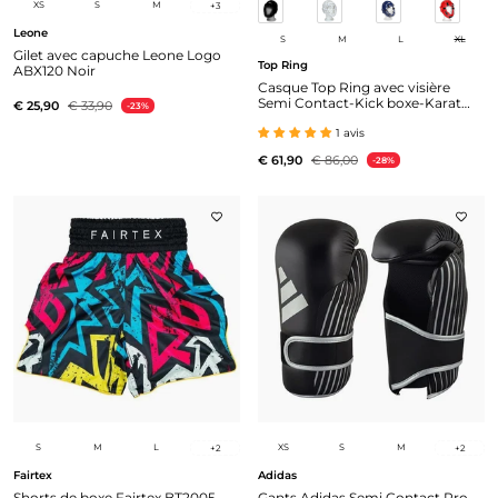
XS
S
M
+
3
Leone
S
M
L
XL
Gilet avec capuche Leone Logo
Top Ring
ABX120 Noir
Casque Top Ring avec visière
Semi Contact-Kick boxe-Karaté
€ 25,90
€ 33,90
-23%
Art. 315
1 avis
€ 61,90
€ 86,00
-28%
S
M
L
XS
S
M
+
2
+
2
Fairtex
Adidas
Shorts de boxe Fairtex BT2005
Gants Adidas Semi Contact Pro