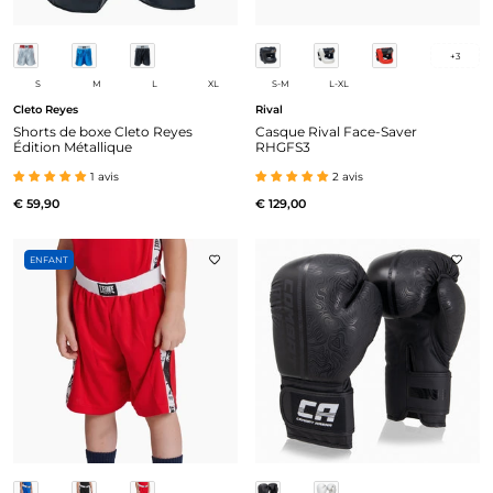
+
3
S
M
L
XL
S-M
L-XL
Cleto Reyes
Rival
Shorts de boxe Cleto Reyes
Casque Rival Face-Saver
Édition Métallique
RHGFS3
1 avis
2 avis
€ 59,90
€ 129,00
ENFANT