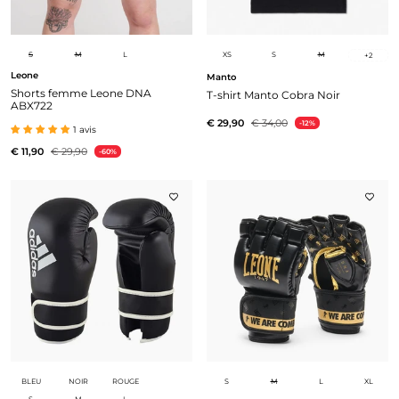
S
M
L
XS
S
M
+
2
Leone
Manto
Shorts femme Leone DNA
T-shirt Manto Cobra Noir
ABX722
€ 29,90
€ 34,00
-12%
1 avis
€ 11,90
€ 29,90
-60%
BLEU
NOIR
ROUGE
S
M
L
XL