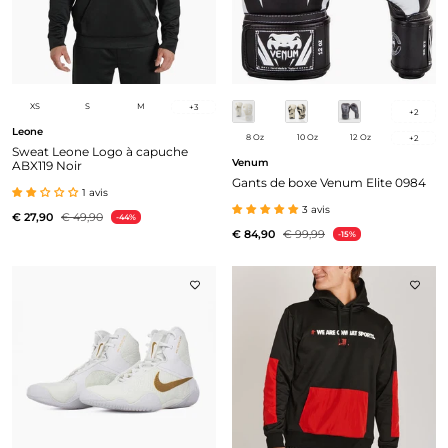
XS
S
M
+
3
+
2
Leone
8 Oz
10 Oz
12 Oz
+
2
Sweat Leone Logo à capuche
Venum
ABX119 Noir
Gants de boxe Venum Elite 0984
1 avis
3 avis
€ 27,90
€ 49,90
-44%
€ 84,90
€ 99,99
-15%