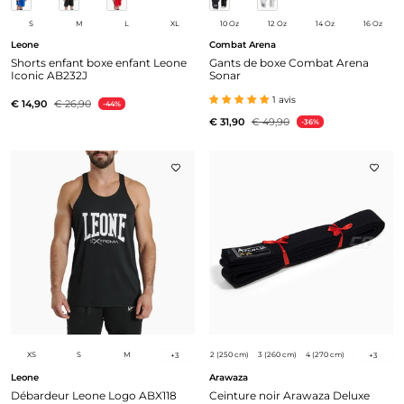
S
M
L
XL
10 Oz
12 Oz
14 Oz
16 Oz
Leone
Combat Arena
Shorts enfant boxe enfant Leone
Gants de boxe Combat Arena
Iconic AB232J
Sonar
1 avis
€ 14,90
€ 26,90
-44%
€ 31,90
€ 49,90
-36%
XS
S
M
2 (250 cm)
3 (260 cm)
4 (270 cm)
+
3
+
3
Leone
Arawaza
Débardeur Leone Logo ABX118
Ceinture noir Arawaza Deluxe