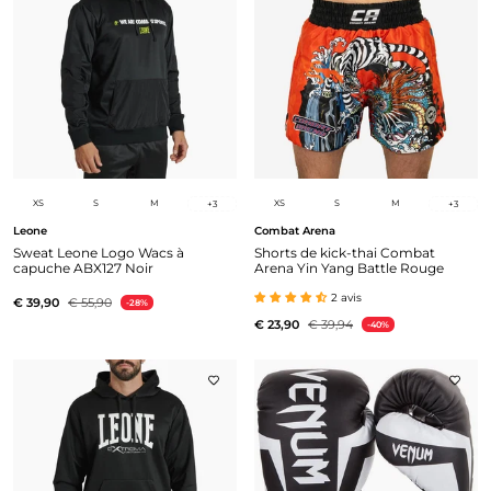
XS
S
M
XS
S
M
+
3
+
3
Leone
Combat Arena
Sweat Leone Logo Wacs à
Shorts de kick-thai Combat
capuche ABX127 Noir
Arena Yin Yang Battle Rouge
2 avis
€ 39,90
€ 55,90
-28%
€ 23,90
€ 39,94
-40%