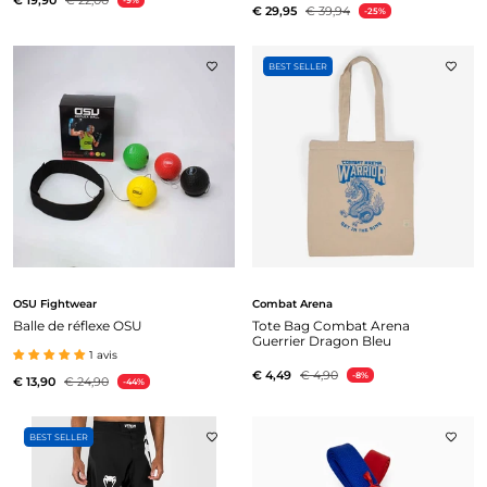
€ 19,90
€ 22,00
-9%
€ 29,95
€ 39,94
-25%
BEST SELLER
OSU Fightwear
Combat Arena
Balle de réflexe OSU
Tote Bag Combat Arena
Guerrier Dragon Bleu
1 avis
€ 4,49
€ 4,90
-8%
€ 13,90
€ 24,90
-44%
BEST SELLER