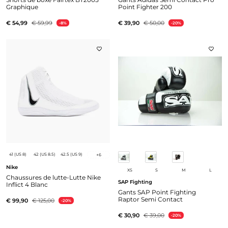
Graphique
Point Fighter 200
€ 54,99
€ 59,99
€ 39,90
€ 50,00
-8%
-20%
41 (US 8)
42 (US 8.5)
42.5 (US 9)
+
6
Nike
XS
S
M
L
Chaussures de lutte-Lutte Nike
SAP Fighting
Inflict 4 Blanc
Gants SAP Point Fighting
Raptor Semi Contact
€ 99,90
€ 125,00
-20%
€ 30,90
€ 39,00
-20%