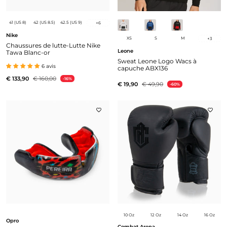
41 (US 8)
42 (US 8.5)
42.5 (US 9)
+
6
Nike
XS
S
M
+
3
Chaussures de lutte-Lutte Nike
Leone
Tawa Blanc-or
Sweat Leone Logo Wacs à
6 avis
capuche ABX136
€ 133,90
€ 160,00
-16%
€ 19,90
€ 49,90
-60%
10 Oz
12 Oz
14 Oz
16 Oz
Opro
Combat Arena