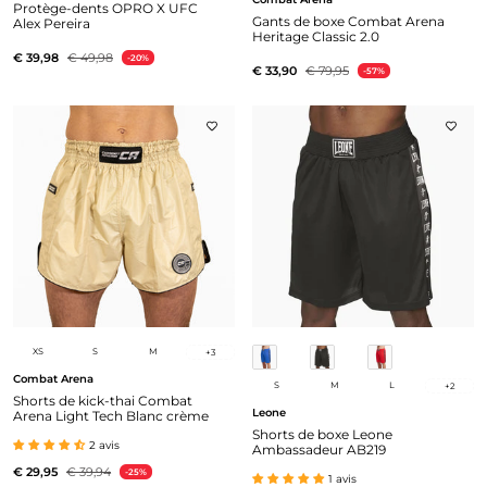
Protège-dents OPRO X UFC
Gants de boxe Combat Arena
Alex Pereira
Heritage Classic 2.0
€ 39,98
€ 49,98
-20%
€ 33,90
€ 79,95
-57%
XS
S
M
+
3
Combat Arena
S
M
L
+
2
Shorts de kick-thai Combat
Leone
Arena Light Tech Blanc crème
Shorts de boxe Leone
2 avis
Ambassadeur AB219
€ 29,95
€ 39,94
-25%
1 avis