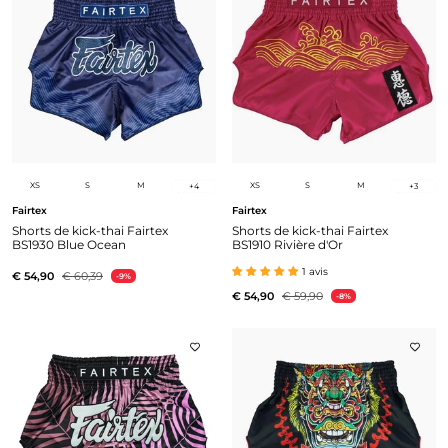
XS
S
M
XS
S
M
+
4
+
3
Fairtex
Fairtex
Shorts de kick-thai Fairtex
Shorts de kick-thai Fairtex
BS1930 Blue Ocean
BS1910 Rivière d'Or
1 avis
€ 54,90
€ 60,39
-9%
€ 54,90
€ 59,90
-8%