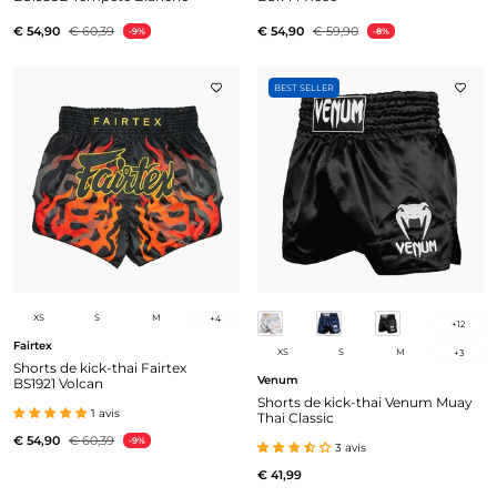
€ 54,90
€ 60,39
€ 54,90
€ 59,90
-9%
-8%
BEST SELLER
XS
S
M
+
4
+
12
Fairtex
XS
S
M
+
3
Shorts de kick-thai Fairtex
Venum
BS1921 Volcan
Shorts de kick-thai Venum Muay
1 avis
Thai Classic
€ 54,90
€ 60,39
-9%
3 avis
€ 41,99