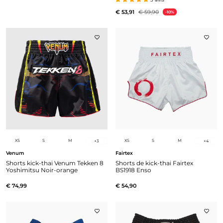
€ 53,91
€ 59,90
-10%
XS
S
M
XS
S
M
+
3
+
4
Venum
Fairtex
Shorts kick-thai Venum Tekken 8
Shorts de kick-thai Fairtex
Yoshimitsu Noir-orange
BS1918 Enso
€ 74,99
€ 54,90