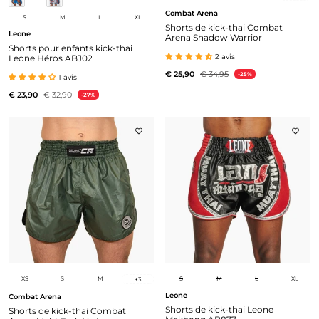
Combat Arena
S
M
L
XL
Shorts de kick-thai Combat
Leone
Arena Shadow Warrior
Shorts pour enfants kick-thai
2 avis
Leone Héros ABJ02
€ 25,90
€ 34,95
-25%
1 avis
€ 23,90
€ 32,90
-27%
XS
S
M
S
M
L
XL
+
3
Leone
Combat Arena
Shorts de kick-thai Leone
Shorts de kick-thai Combat