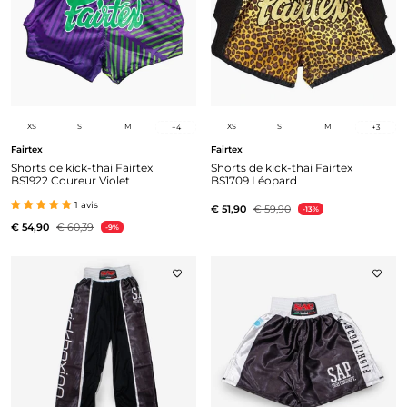
XS
S
M
XS
S
M
+
4
+
3
Fairtex
Fairtex
Shorts de kick-thai Fairtex
Shorts de kick-thai Fairtex
BS1922 Coureur Violet
BS1709 Léopard
1 avis
€ 51,90
€ 59,90
-13%
€ 54,90
€ 60,39
-9%