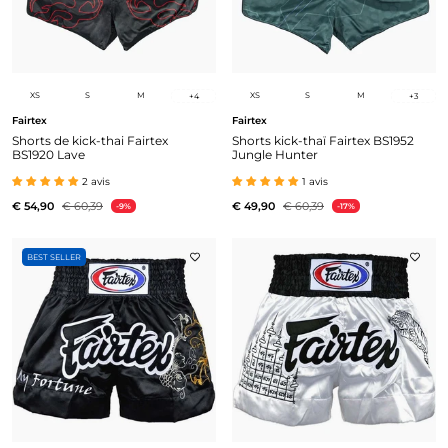
XS
S
M
XS
S
M
+
4
+
3
Fairtex
Fairtex
Shorts de kick-thai Fairtex
Shorts kick-thaï Fairtex BS1952
BS1920 Lave
Jungle Hunter
2 avis
1 avis
€ 54,90
€ 60,39
€ 49,90
€ 60,39
-9%
-17%
BEST SELLER