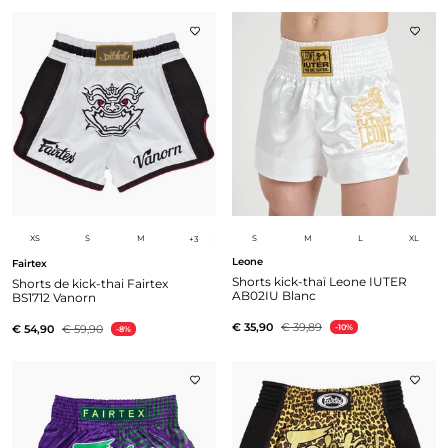
XS
S
M
S
M
L
XL
+
3
Leone
Fairtex
Shorts kick-thaï Leone IUTER
Shorts de kick-thai Fairtex
AB02IU Blanc
BS1712 Vanorn
€ 35,90
€ 39,89
€ 54,90
€ 59,90
-10%
-8%