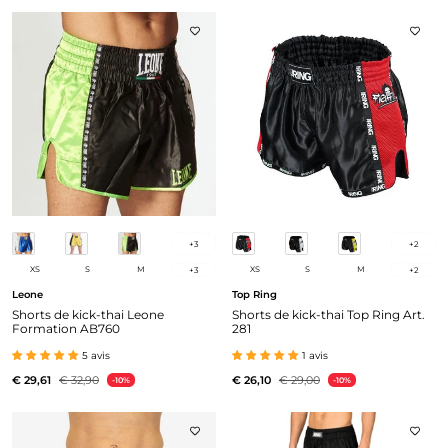
+
3
+
2
XS
S
M
XS
S
M
+
3
+
2
Leone
Top Ring
Shorts de kick-thai Leone
Shorts de kick-thai Top Ring Art.
Formation AB760
281
5 avis
1 avis
€ 29,61
€ 32,90
€ 26,10
€ 29,00
-10%
-10%