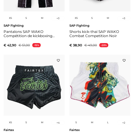
XS
S
M
XS
S
M
+
3
+
3
SAP Fighting
SAP Fighting
Pantalons SAP WAKO
Shorts kick-thaï SAP WAKO
Compétition de kickboxing
Combat Competition Noir
noire
€ 42,90
€ 51,00
€ 38,90
€ 49,00
-15%
-20%
XS
S
M
S
M
L
+
4
+
2
Fairtex
Fairtex