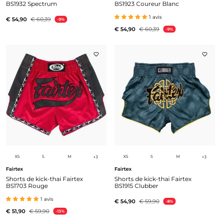
BS1932 Spectrum
BS1923 Coureur Blanc
1 avis
€ 54,90
€ 60,39
-9%
€ 54,90
€ 60,39
-9%
XS
S
M
XS
S
M
+
3
+
3
Fairtex
Fairtex
Shorts de kick-thai Fairtex
Shorts de kick-thai Fairtex
BS1703 Rouge
BS1915 Clubber
1 avis
€ 54,90
€ 59,90
-8%
€ 51,90
€ 59,90
-13%