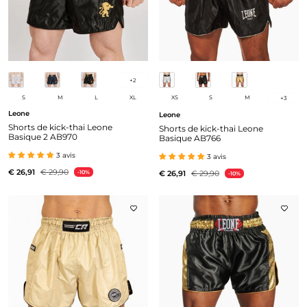
+
2
S
M
L
XL
XS
S
M
+
3
Leone
Leone
Shorts de kick-thai Leone
Shorts de kick-thai Leone
Basique 2 AB970
Basique AB766
3 avis
3 avis
€ 26,91
€ 29,90
-10%
€ 26,91
€ 29,90
-10%