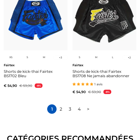
XS
S
M
S
M
L
+
3
+
2
Fairtex
Fairtex
Shorts de kick-thai Fairtex
Shorts de kick-thai Fairtex
BS1702 Bleu
BS1708 Ne jamais abandonner
1 avis
€ 54,90
€ 59,90
-8%
€ 54,90
€ 59,90
-8%
1
2
3
4
>
CATÉGORIES RECOMMANDÉES