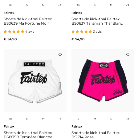
XS
S
M
XS
S
M
+
3
+
3
Fairtex
Fairtex
Shorts de kick-thai Fairtex
Shorts de kick-thai Fairtex
BS0639 Ma Fortune Noir
BS0637 Talisman Thaï Blanc
4 avis
3 avis
€ 54,90
€ 54,90
XS
S
M
S
M
L
+
3
+
2
Fairtex
Fairtex
Shorts de kick-thai Fairtex
Shorts de kick-thai Fairtex
BS1935B Tempête Blanche
BS1714 Rose