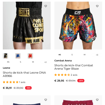
XS
S
M
+
3
Combat Arena
XS
S
M
+
2
Shorts de kick-thai Combat
Leone
Arena Tiger Blaze
Shorts de kick-thai Leone DNA
2 avis
AB966
€ 29,95
€ 39,94
-25%
1 avis
€ 35,91
€ 39,90
-10%