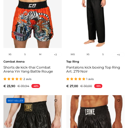
XS
S
M
XXS
XS
S
+
3
+
4
Combat Arena
Top Ring
Shorts de kick-thai Combat
Pantalons kick boxing Top Ring
Arena Yin Yang Battle Rouge
Art. 279 Noir
2 avis
1 avis
€ 23,90
€ 39,94
€ 27,00
€ 30,00
-40%
-10%
BEST SELLER