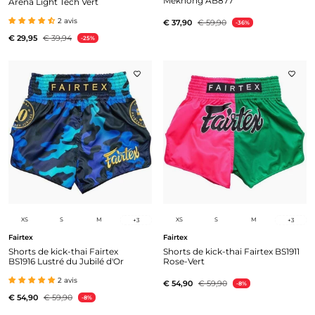
Mekhong AB877
Arena Light Tech Vert
2 avis
€ 37,90
€ 59,90
-36%
€ 29,95
€ 39,94
-25%
XS
S
M
XS
S
M
+
3
+
3
Fairtex
Fairtex
Shorts de kick-thai Fairtex
Shorts de kick-thai Fairtex BS1911
BS1916 Lustré du Jubilé d'Or
Rose-Vert
2 avis
€ 54,90
€ 59,90
-8%
€ 54,90
€ 59,90
-8%