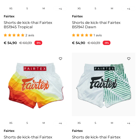
XS
S
M
XS
S
M
+
4
+
4
Fairtex
Fairtex
Shorts de kick-thai Fairtex
Shorts de kick-thai Fairtex
BS1945 Tropical
BS1941 Dawn
2 avis
1 avis
€ 54,90
€ 60,39
€ 54,90
€ 60,39
-9%
-9%
XS
S
M
XS
S
M
+
4
+
4
Fairtex
Fairtex
Shorts de kick-thai Fairtex
Shorts de kick-thai Fairtex