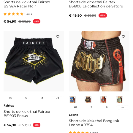
Shorts de kick-thai Fairtex
Shorts de kick-thai Fairtex
BS1924 Racer Noir
BS1908 La collection de Satoru
1 avis
€ 49,90
€ 59,90
-16%
€ 54,90
€ 60,39
-9%
XS
S
M
+
3
Fairtex
XS
S
M
+
4
Shorts de kick-thai Fairtex
Leone
BS1903 Focus
Shorts de kick-thai Bangkok
Leone AB754
€ 54,90
€ 59,90
-8%
3 avis