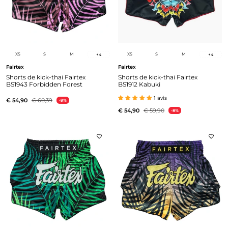
XS
S
M
XS
S
M
+
4
+
4
Fairtex
Fairtex
Shorts de kick-thai Fairtex
Shorts de kick-thai Fairtex
BS1943 Forbidden Forest
BS1912 Kabuki
1 avis
€ 54,90
€ 60,39
-9%
€ 54,90
€ 59,90
-8%