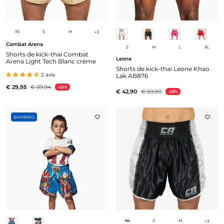
XS
S
M
+
3
Combat Arena
S
M
L
XL
Shorts de kick-thai Combat
Leone
Arena Light Tech Blanc crème
Shorts de kick-thai Leone Khao
2 avis
Lak AB876
€ 29,95
€ 39,94
-25%
€ 42,90
€ 59,90
-28%
BAMBINO
XS
S
M
+
3