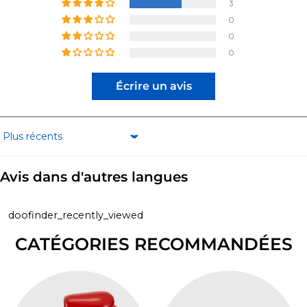
3
0
0
0
Écrire un avis
Sort by
Avis dans d'autres langues
doofinder_recently_viewed
CATÉGORIES RECOMMANDÉES