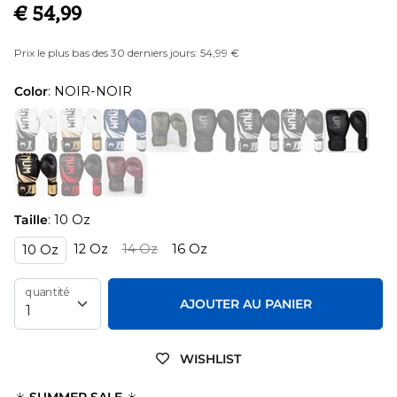
€ 54,99
Prix le plus bas des 30 derniers jours: 54,99 €
Color
: NOIR-NOIR
Taille
: 10 Oz
12 Oz
14 Oz
16 Oz
10 Oz
quantité
AJOUTER AU PANIER
WISHLIST