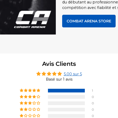
du débutant au professionnel
compétition avec fiabilité et s
COMBAT ARENA STORE
Avis Clients
5.00 sur 5
Basé sur 1 avis
1
0
0
0
0