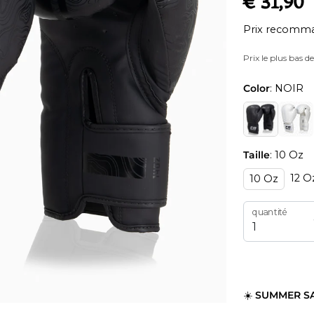
€ 31,90
Prix recomma
Prix le plus bas d
Color
: NOIR
Taille
: 10 Oz
12 O
10 Oz
quantité
☀️
SUMMER S