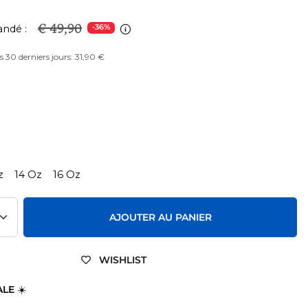
€ 49,90
ndé :
-36%
es 30 derniers jours: 31,90 €
z
14 Oz
16 Oz
AJOUTER AU PANIER
WISHLIST
ALE
☀️