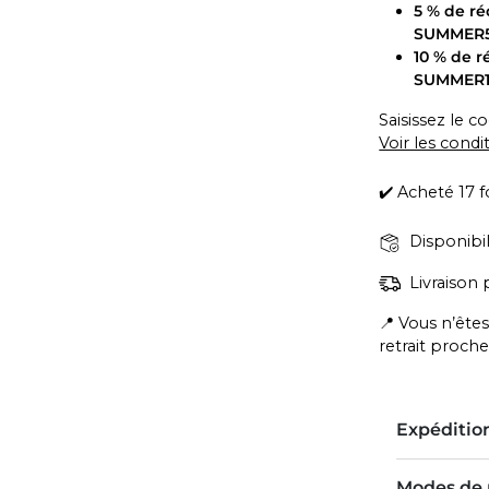
5 % de r
SUMMER
10 % de r
SUMMER
Saisissez le 
Voir les condi
✔️ Acheté 17 f
Disponibi
Livraison
📍 Vous n’êtes
retrait proch
Expédition
Modes de