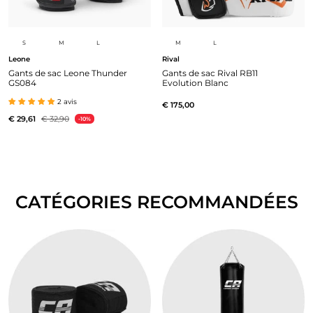
S
M
L
M
L
Leone
Rival
Gants de sac Leone Thunder
Gants de sac Rival RB11
GS084
Evolution Blanc
2 avis
€ 175,00
€ 29,61
€ 32,90
-10%
CATÉGORIES RECOMMANDÉES