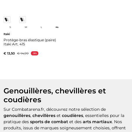
S
M
L
XL
Itaki
Protège-bras élastique (paire)
Itaki Art. 415
€ 13,50
€ 14,99
-9%
Genouillères, chevillères et
coudières
Sur Combatarena.fr, découvrez notre sélection de
genouillères
,
chevillères
et
coudières
, essentielles pour la
pratique des
sports de combat
et des
arts martiaux
. Nos
produits, issus de marques soigneusement choisies, offrent